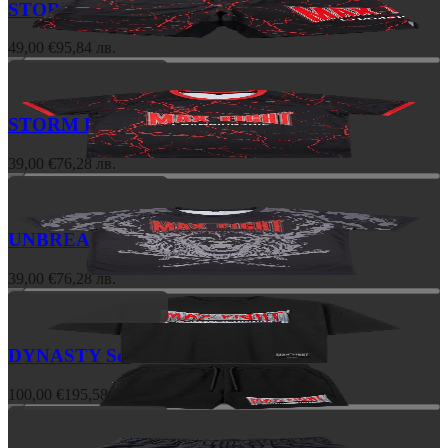
STORM Shorts
49,00 €
95,84 лв.
STORM Rashguard
39,00 €
76,28 лв.
UNBREAKABLE Rashguard
39,00 €
76,28 лв.
DYNASTY Set
100,00 €
195,58 лв.