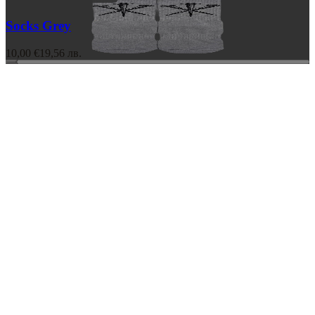
Socks Grey
10,00 €
19,56 лв.