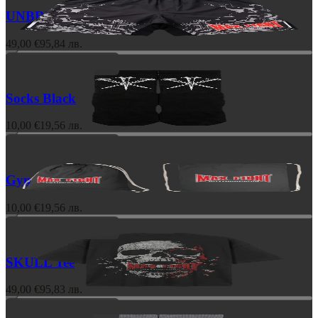
UNBREAKABLE Shorts
49,00 €
95,84 лв.
Socks Black
10,00 €
19,56 лв.
Gym Bag
10,00 €
19,56 лв.
SKULL Tee
49,00 €
95,83 лв.