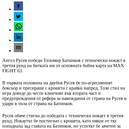
Ангел Русев победи Тихомир Батинков с технически нокаут в
третия рунд на битката им от основната бойна карта на MAX
FIGHT 63.
В първата половина на двубоя Русев бе по-агресивният
боксьор и пресираше с крошета с крачки напред. Този стил на
игра доведе до чести клинчове във втората част и
предупреждения от рефера за навеждания от страна на Русев и
удари в тила от страна на Батинков.
Русев обаче стигна до победата с технически нокаут в третия
рунд. Нокаутът бе постигнат с крошета, като някои от тях
попаднаха зад главата на Батинков, но успехът бе зачетен за