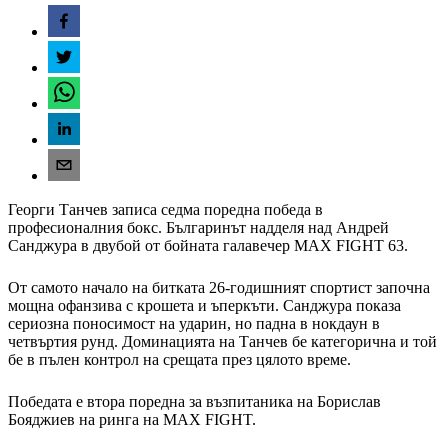
Георги Танчев записа седма поредна победа в
професионалния бокс. Българинът надделя над Андрей
Санджура в двубой от бойната галавечер MAX FIGHT 63.
От самото начало на битката 26-годишният спортист започна
мощна офанзива с крошета и ъперкъти. Санджура показа
сериозна поносимост на ударин, но падна в нокдаун в
четвъртия рунд. Доминацията на Танчев бе категорична и той
бе в пълен контрол на срещата през цялото време.
Победата е втора поредна за възпитаника на Борислав
Бояджиев на ринга нa MAX FIGHT.